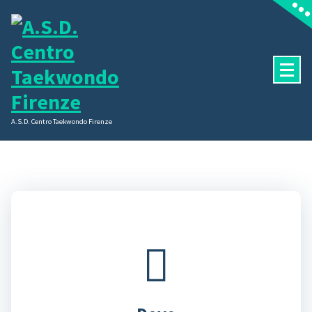
Vai
al
contenuto
A.S.D. Centro Taekwondo Firenze